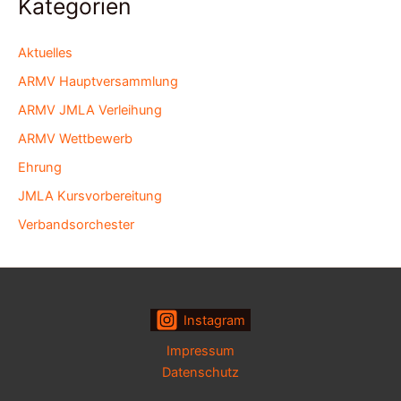
Kategorien
Aktuelles
ARMV Hauptversammlung
ARMV JMLA Verleihung
ARMV Wettbewerb
Ehrung
JMLA Kursvorbereitung
Verbandsorchester
Instagram
Impressum
Datenschutz