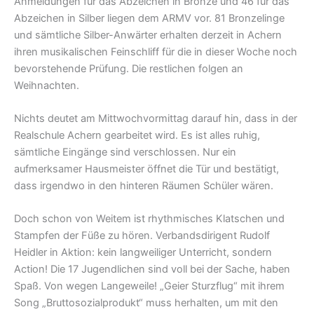
Anmeldungen für das Abzeichen in Bronze und 46 für das
Abzeichen in Silber liegen dem ARMV vor. 81 Bronzelinge
und sämtliche Silber-Anwärter erhalten derzeit in Achern
ihren musikalischen Feinschliff für die in dieser Woche noch
bevorstehende Prüfung. Die restlichen folgen an
Weihnachten.
Nichts deutet am Mittwochvormittag darauf hin, dass in der
Realschule Achern gearbeitet wird. Es ist alles ruhig,
sämtliche Eingänge sind verschlossen. Nur ein
aufmerksamer Hausmeister öffnet die Tür und bestätigt,
dass irgendwo in den hinteren Räumen Schüler wären.
Doch schon von Weitem ist rhythmisches Klatschen und
Stampfen der Füße zu hören. Verbandsdirigent Rudolf
Heidler in Aktion: kein langweiliger Unterricht, sondern
Action! Die 17 Jugendlichen sind voll bei der Sache, haben
Spaß. Von wegen Langeweile! „Geier Sturzflug“ mit ihrem
Song „Bruttosozialprodukt“ muss herhalten, um mit den