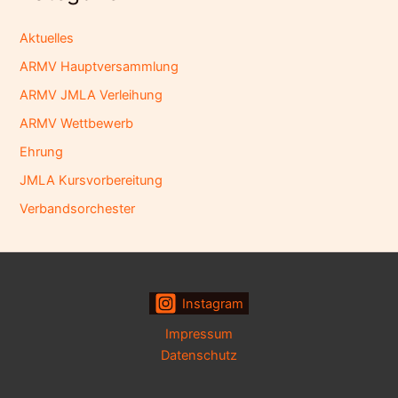
Aktuelles
ARMV Hauptversammlung
ARMV JMLA Verleihung
ARMV Wettbewerb
Ehrung
JMLA Kursvorbereitung
Verbandsorchester
Instagram
Impressum
Datenschutz